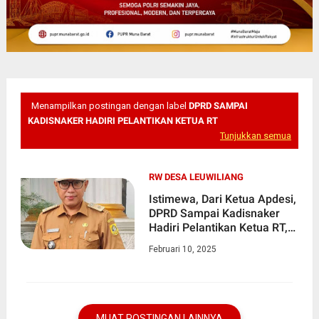
Menampilkan postingan dengan label
DPRD SAMPAI
KADISNAKER HADIRI PELANTIKAN KETUA RT
Tunjukkan semua
RW DESA LEUWILIANG
Istimewa, Dari Ketua Apdesi,
DPRD Sampai Kadisnaker
Hadiri Pelantikan Ketua RT,
RW Desa Leuwiliang
Februari 10, 2025
MUAT POSTINGAN LAINNYA