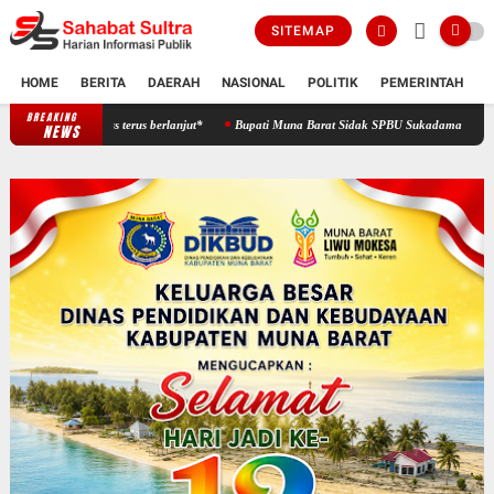
SITEMAP
HOME
BERITA
DAERAH
NASIONAL
POLITIK
PEMERINTAH
K
BREAKING
Press terus berlanjut* ‎ ‎
Bupati Muna Barat Sidak SPBU Sukadamai, Soroti Antrean P
NEWS