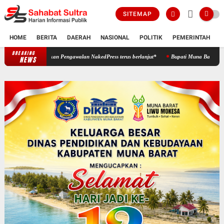
SITEMAP
HOME
BERITA
DAERAH
NASIONAL
POLITIK
PEMERINTAH
K
BREAKING
‎*Desak Disnakerstrans DKI Jakarta, JARNAS HUDLI Pastikan Pengawalan Naked
NEWS