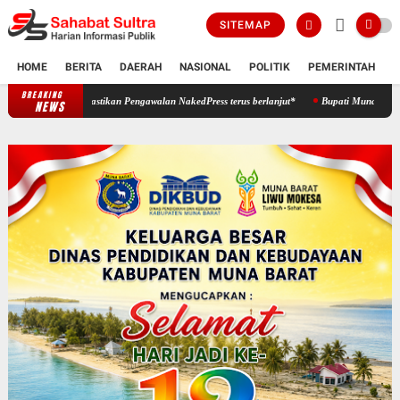
SITEMAP
HOME
BERITA
DAERAH
NASIONAL
POLITIK
PEMERINTAH
K
BREAKING
‎*Desak Disnakerstrans DKI Jakarta, JARNAS HUDLI Pastikan Pengawalan Na
NEWS