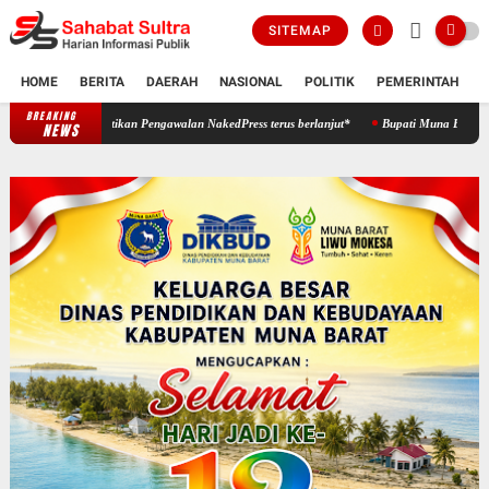
SITEMAP
HOME
BERITA
DAERAH
NASIONAL
POLITIK
PEMERINTAH
K
BREAKING
‎*Desak Disnakerstrans DKI Jakarta, JARNAS HUDLI Pastikan Pengawalan Nak
NEWS